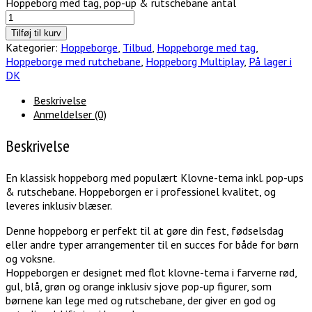
Hoppeborg med tag, pop-up & rutschebane antal
Tilføj til kurv
Kategorier:
Hoppeborge
,
Tilbud
,
Hoppeborge med tag
,
Hoppeborge med rutchebane
,
Hoppeborg Multiplay
,
På lager i
DK
Beskrivelse
Anmeldelser (0)
Beskrivelse
En klassisk hoppeborg med populært Klovne-tema inkl. pop-ups
& rutschebane. Hoppeborgen er i professionel kvalitet, og
leveres inklusiv blæser.
Denne hoppeborg er perfekt til at gøre din fest, fødselsdag
eller andre typer arrangementer til en succes for både for børn
og voksne.
Hoppeborgen er designet med flot klovne-tema i farverne rød,
gul, blå, grøn og orange inklusiv sjove pop-up figurer, som
børnene kan lege med og rutschebane, der giver en god og