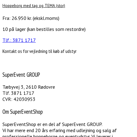
Hoppeborg med tag og TEMA (stor)
Fra:
26.950
kr.
(ekskl.moms)
10 på lager (kan bestilles som restordre)
Tlf.: 3871 1717
Kontakt os for vejledning til køb af udstyr
SuperEvent GROUP
Tæbyvej 3, 2610 Rødovre
Tlf. 3871 1717
CVR: 42030953
Om SuperEventShop
SuperEventShop er en del af SuperEvent GROUP.
Vi har mere end 20 års erfaring med udlejning og salg af
professionelle hoppeborge og eventudstyr. Vi leverer i